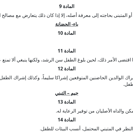
المادة 9
المتبنى بحاجته إلى معرفة أصله، إلا إذا كان ذلك يتعارض مع مصالح ا
باء- الحضانة
المادة 10
المادة 11
اقتضى الأمر ذلك، لحين بلوغ الطفل سن الرشد، ولكنها ينبغي ألا تمنع عو
المادة 12
اك الوالدين الحاضنين المتوقعين إشراكا سليماً، وكذلك إشراك الطفل و
طفل.
جيم – التبني
المادة 13
ن والداه الأصليان من توفير الرعاية له.
المادة 14
لنظر في المتبني المحتمل، أنسب البيئات للطفل.