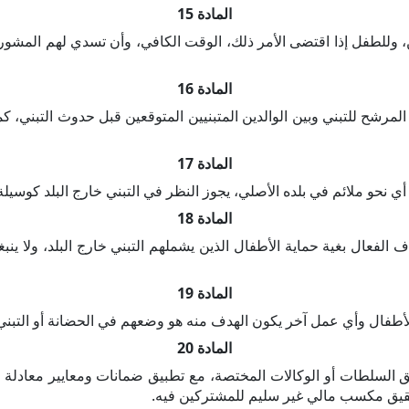
المادة 15
قعين، وللطفل إذا اقتضى الأمر ذلك، الوقت الكافي، وأن تسدي لهم المش
المادة 16
المرشح للتبني وبين الوالدين المتبنيين المتوقعين قبل حدوث التبني، ك
المادة 17
 أي نحو ملائم في بلده الأصلي، يجوز النظر في التبني خارج البلد كوسيلة
المادة 18
عال بغية حماية الأطفال الذين يشملهم التبني خارج البلد، ولا ينبغي ا
المادة 19
طفال وأي عمل آخر يكون الهدف منه هو وضعهم في الحضانة أو التبني ب
المادة 20
 السلطات أو الوكالات المختصة، مع تطبيق ضمانات ومعايير معادلة للض
 تحقيق مكسب مالي غير سليم للمشتركين فيه.