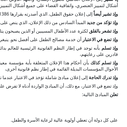
أشكال لتمييز العنصري، واتفاقية القضاء على جميع أشكال التمييز 
وإذ تشير أيضاً
إلى إعلان حقوق الطفل، الذي أصدرته بقرارها 1386 (د- 14) المؤرخ في 20 تشرين الثاني/نوفمبر 1959،
وإذ تؤكد من جديد
المبدأ السادس من ذلك الإعلان، الذي ينص على ت
وإذ تشعر بالقلق
لكثرة عدد الأطفال المسيبين أو الذين يصبحون يتام
وإذ تضع في الاعتبار
أن خدمة مصالح الطفل على أفضل نحو. ينبغي أ
وإذ تسلم
بأنه توجد في إطار النظم القانونية الرئيسية للعالم بدا
قادرين على رعايتهم،
وإذ تسلم كذلك
بأن أحكام هذا الإعلان المتعلقة بأية مؤسسة معين
الأحوال المؤسسات البديلة القائمة في إطار نظم قانونية أخرى،
وإذ تدرك الحاجة
إلى إعلان مبادئ شاملة تؤخذ في الاعتبار عندما ت
وإذ تضع في الاعتبار، مع ذلك، أن المبادئ الواردة أدناه لا تفرض ع
تعلن
المبادئ التالية:
على كل دولة أن تعطي أولوية عالية لرعاية الأسرة والطفل.